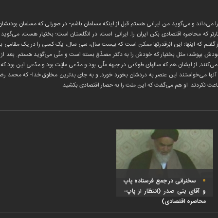
می‌داند و می‌گوید من ایرانی هستم قبل از اینکه مسلمان باشم- در صورتی که مسلمان بودنشان را
ارتر که محاصره اقتصادی بکن ایران را. ایرانی است، در انگلستان است؛ بختیار هست، می‌گوی
فتم که اینها؛ این ابَرقدرتها ممکن است که بیست سال، سی سال، یک کسی را در یک مقامی با یک
ودش بپوشد؛ مثل بختیار که خودش را به دکتر مصدِّق بسته است و ملّی می‌گوید هستم. بعد از ا
ی‌کنند. از ایشان هم که سالهای طولانی در جبهه ملّی بود و مدّعی ملیّت بود و مدّعی این بود که 
ها می‌خواستند این عنصر به دردشان بخورد خورد. و به جای بدترین مخلوق خدا- که محمد رض
طاعت نکردند. او هم می‌گفت که این ملت را به حصار اقتصادی بکشید.
سخنرانی در جمع فرستاده پاپ
و آقای بنی صدر (انتظار از پاپ-
محاصره اقتصادی)