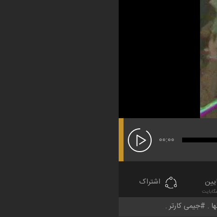
00:00
یین
اشتراک
ها
جیمی کارتر