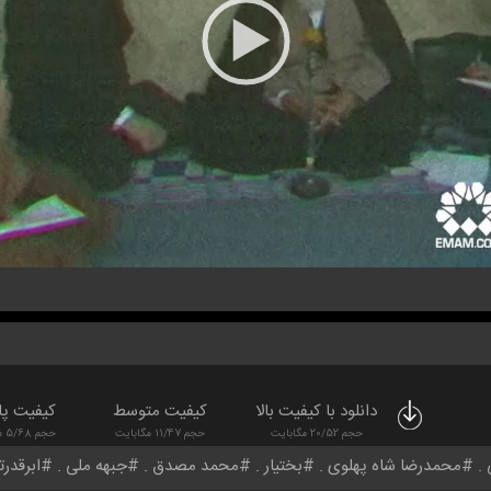
دانلود با کیفیت بالا
کیفیت متوسط
کیفیت پا
حجم 20/52 مگابایت
حجم 11/47 مگابایت
حجم 5/68 مگابایت
محمدرضا شاه پهلوی
بختیار
محمد مصدق
جبهه ملی
ابرقدرت