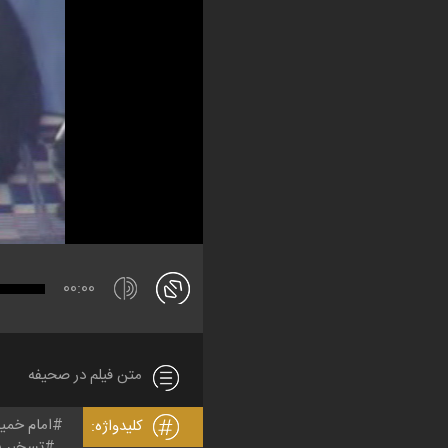
00:00
متن فیلم در صحیفه
امام خمی
کلیدواژه:
تسخیر س