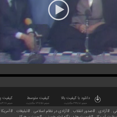
دانلود با کیفیت بالا
کیفیت متوسط
کیفیت پ
حجم 299/81 مگابایت
حجم 167/51 مگابایت
حجم 83/11 مگابایت
نی
آزادی
صدور انقلاب
آزادی در نظام اسلامی
تبلیغات
آمریکا
فارت آمریکا
قومیت ها در نگاه امام خمینی
حسنین هیکل