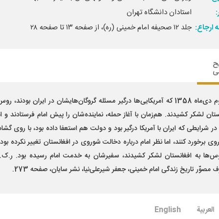
استادان دانشگاه تهران‌
 ارجاع:
جلد ۱۲ صحیفه امام خمینی (ره)، از صفحه ۱۳ تا صفحه ۲۸
ح
ی
سوم دی­‌ماه 1358 که آمریکایی­‌ها درگیر مسئله گروگان­‌هایشان در ایران بودند، روس
تان لشکر کشیدند. هم­‌زمان با آغاز حمله، نماینده­‌شان را پیش امام فرستادند و ام
در شرایطی که ایران با آمریکا درگیر بود و دولت هم استعفا داده بود، با روی گشاده
روی برخورد کنند، اما نظر امام درباره دخالت شوروی در افغانستان تغییر نکرده بود
س­‌ها به افغانستان لشکر کشیدند، سفیرشان به خدمت امام رسیده بود. ر.ک. دا
ف مصوّر تاریخ زندگی امام خمینی، جعفر شیرعلی­‌نیا، نشر سایان، صفحه 273.
العربیة
English