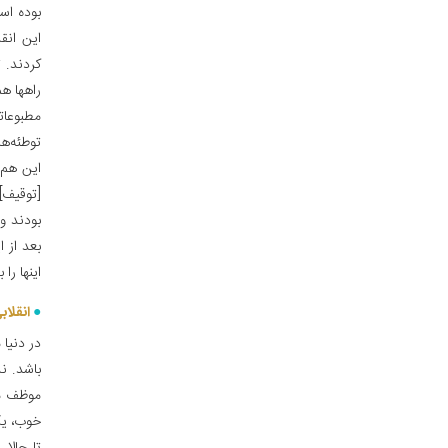
بوده است
این انق
کردند. 
راهها ه
مطبوعات
توطئه‌ها
این هم ی
[توقیف‌]
بودند و
بعد از ا
اینها را
انقلاب
در دنیا
باشد. ن
موظف می
خوب، یک