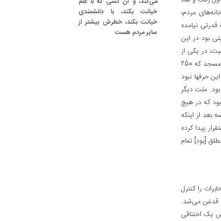
اول رفت و شاه
می‌کند، و آن کسی که با علم
خیانت بکند، با دانشمندی
انه‌های مردم،
خیانت بکند، خطرش بیشتر از
 قدرتی نیامده
سایر مردم هست
تی بود در این
ت، در یکی از
اینها که در افغانستان گفتند بیشتر از سه هزار در یک محل، بیشتر از سه هزار را کشتند. یک مسجد که 250
این حرفها نبود
بود. ملت دیگر
 بود که در هیچ
ه بعد از اینکه
رار پیدا کرده
لق [بود] تمام
ابرات را کنترل
ت قدغن می‌شد.
تش یک اختناقی