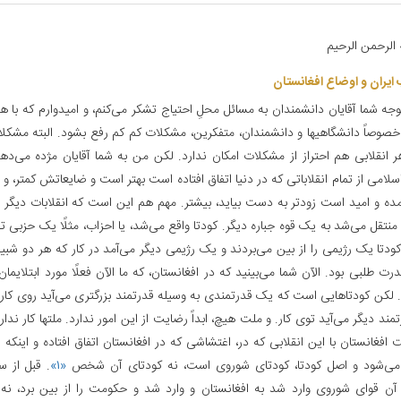
 الرحمن الرحیم‌
 ایران و اوضاع افغانستان‌
وجه شما آقایان دانشمندان به مسائل محلِ احتیاج تشکر می‌کنم، و امیدوارم که با 
خصوصاً دانشگاهیها و دانشمندان، متفکرین، مشکلات کم کم رفع بشود. البته مشکل
هر انقلابی هم احتراز از مشکلات امکان ندارد. لکن من به شما آقایان مژده می‌دهم
سلامی از تمام انقلاباتی که در دنیا اتفاق افتاده است بهتر است و ضایعاتش کمتر، و
ه و امید است زودتر به دست بیاید، بیشتر. مهم هم این است که انقلابات دیگر نو
 منتقل می‌شد به یک قوه جباره دیگر. کودتا واقع می‌شد، یا احزاب، مثلًا یک حزبی 
کودتا یک رژیمی را از بین می‌بردند و یک رژیمی دیگر می‌آمد در کار که هر دو شبیه
ت طلبی بود. الآن شما می‌بینید که در افغانستان، که ما الآن فعلًا مورد ابتلایما
 لکن کودتاهایی است که یک قدرتمندی به وسیله قدرتمند بزرگتری می‌آید روی کار. 
ند دیگر می‌آید توی کار. و ملت هیچ، ابداً رضایت از این امور ندارد. ملتها کار ندارن
 افغانستان با این انقلابی که در، اغتشاشی که در افغانستان اتفاق افتاده و اینکه
می‌شود و اصل کودتا، کودتای شوروی است، نه کودتای آن شخص
«۱»
. قبل از س
 قوای شوروی وارد شد به افغانستان و وارد شد و حکومت را از بین برد، نه