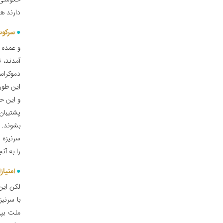
حکومتی 
دارند هم
سرکوب
و عمده 
آمدند، 
دموکراس
این طور
و این ح
پشتیبان 
بشوند. ا
سرنیزه ا
را به آن
امتیاز
لکن این
با سرنی
ملت بپا