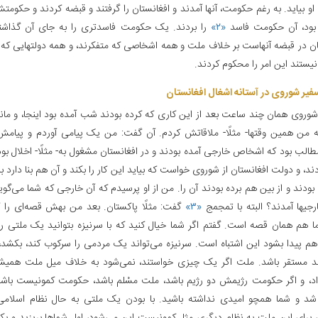
و بیاید. به رغم حکومت، آنها آمدند و افغانستان را گرفتند و قبضه کردند و حک
بود، آن حکومت فاسد
«۲»
را بردند. یک حکومت فاسدتری را به جای آن گذاشتن
ان در قبضه آنهاست بر خلاف ملت و همه اشخاصی که متفکرند، و همه دولتهایی که 
یستند این امر را محکوم کردند.
فیر شوروی در آستانه اشغال افغانستان‌
شوروی همان چند ساعت بعد از این کاری که کرده بودند شب آمده بود اینجا، و مانده 
 من همین وقتها- مثلًا- ملاقاتش کردم. آن گفت: من یک پیامی آوردم و پیامش ر
الب بود که اشخاص خارجی آمده بودند و در افغانستان مشغول به- مثلًا- اخلال بود
د، و دولت افغانستان از شوروی خواست که بیاید این کار را بکند و آن هم بنا دارد ب
 بودند و از بین هم برده بودند آن را. من از او پرسیدم که آن خارجی که شما می‌
رجیها آمدند؟ البته با تمجمج
«۳»
گفت: مثلًا پاکستان. بعد من بهش قصه‌ای را 
ا هم همان قصه است. گفتم اگر شما خیال کنید که با سرنیزه بتوانید یک ملتی ر
 هم پیدا بشود این اشتباه است. سرنیزه می‌تواند یک مردمی را سرکوب کند، بکشد،
ند مستقر باشد. ملت اگر یک چیزی خواستند، نمی‌شود به خلاف میل ملت همیش
اد، و اگر حکومت رژیمش دو رژیم باشد، ملت مسْلم باشد، حکومت کمونیست باشد
 و شما همچو امیدی نداشته باشید. با بودن یک ملتی به حال نظام اسلامی