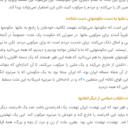
برای این ملت به نظام‌ دیگری مثل کمونیست این می‌شود، اول شماها بریزید و بک
ین کار را می‌کنند- و مردم را سرکوب کنید، لکن این استقرار نمی‌تواند پیدا کند.
 ملتها به دست حکومتهای دست نشانده‌
این است که حکومتها نمی‌توانند بفهمند تکالیف خودشان را راجع به ملتها. حکومتها 
تقریباً آمدند برای سرکوبی ملتها. در صورتی که حکومت یک ملت- خصوصاً در آنج
ی و امثال ذلک می‌کنند- برای خدمت مردم است نه برای سرکوبی مردم. لکن ما می‌
 نیستند. این حکومتهایی که ما با ایشان مواجه بودیم و دیدیم، که همه می‌دانید وض
کومتهای همجوار ما هم می‌دانید که همه این طور هستند که یک دسته اقلیتی با قد
داشتن از خارج می‌آیند و یک ملتی را سرکوب می‌کنند، تا آن اندازه‌ای که بتوانند؛
ز آن جمله مسئله ایران بود، که ایران مبتلا بود به یک حکومتی که با سرنیزه انگلی
ین قوای ثلاثه؛ این متفقین
«۴»
، و در ادامه‌اش با سرنیزه امریکا به این ملت مسلط 
جایی که همه دیدید.
ات انقلاب اسلامی از دیگر انقلابها
 طور نبود که این نهضت ایران نهضت یک قدرتمندی باشد، ضد یک قدرتمند دیگر ک
زه بیاید این قدرتمند را خارج کند و خودش با سرنیزه سرکوب کند. این یک نهضتی 
 شد. نهضت، نهضت ملی بود. یعنی، ملت از زن و مرد، از بچه و بزرگ، همه قیام