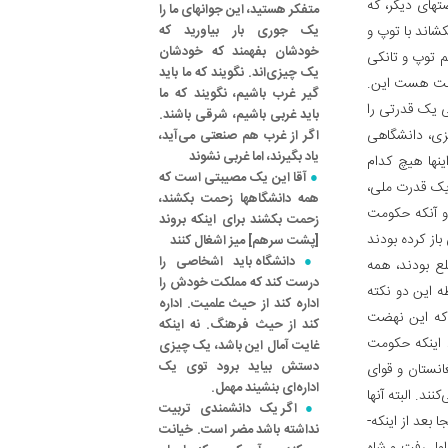
تهای دیگر، که
متفکر هستید، این جوانهای ما را
شاند با توپ و
یک جوری بار بیاورید که
خودشان بفهمند که خودشان
م توپ و تانکی
یک چیزی‌اند. نگویند که ما باید
 ملت هست این.
گیر غرب باشیم، نگویند که ما
ی یک قدرتی را
باید غربی باشیم، شرقی باشند.
زی، دانشگاهی
اگر از غرب هم صنعتی می‌آید،
یاد بگیرند، اما غربی نشوند
اینها هیچ کدام
آقا این یک مصیبتی است که
 یک قدرت ملی،
همه دانشگاهها زحمت بکشند،
 و آنکه حکومت
زحمت بکشند برای اینکه بروند
از کرده بودند
[پشت سرهم‌] میز اشغال کنند
دانشگاه باید اشخاصی را
لع بودند، همه
درست کند که مملکت خودش را
 این دو نکته
اداره کند از حیث علمیت. اداره
 که این نهضت
کند از حیث فرهنگ. نه اینکه
د اینکه حکومت
غایت آمال این باشد، یک چیزی
دستش بیاید برود توی یک
انستان و قوای
اداره‌ای بنشیند مهمل.
ند. البته آنها
اگر یک دانشمندی تربیت
 بعد از اینکه-
نداشته باشد مضر است. خیانت