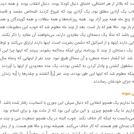
 که بالاتر از هر اختناقی، اختناق دنبال کودتا بوده. دنبال انقلاب بوده. و همه دید
لاب یک آزادی مطلق بود، یک آزادی بود که شروع کردند اشخاص مفسد و فاسد ا
تا پنج ماه همه چیز آزاد بود. همه روزنامه‌ها و همه مقالات و همه گویندگان و هم
م باز بود. حالا هم که باز است. بعد از چند ماه معلوم شد که خوب، این مطبوعات 
ی باشد که مثلًا یک دسته‌ای یک عقایدی دارند، می‌خواهند آن عقاید را ذکر بکنند
یی دارند اینها، و از اسرائیل که دشمن بشریت است، اینها دارند ارتزاق می‌کنند و توطئه
ک دسته‌ای از چند تا روزنامه، برای اینکه محاکمه بشوند، ببینند که اینها چرا این کا
 شد. اما کشتار دسته جمعی، و آن مسائل هیچ نبود. چند نفر از اینهایی که پنجاه سا
 مشغول کشتن و وادار کردن به کشتن بودند، یک عده معدودی از اینها را آوردند 
ینکه معلوم شد که اینها این طور بودند، چند نفر [را] کشتند و چقدرها را [به زندان 
 به جزای خودشان رساندند.
ی نمونه‌
 ما نداریم یک همچو انقلابی که دنبال سرش این جوری با انسانیت رفتار شده باشد. آ
داریم ما یک همچو چیزی. و این برای این بود که از ملت بود و برای اسلام بود
‌دانست به اینکه کار خلاف نکند. خوب، البته در یک همچو جمعیت سی و چند می
 عده‌ای هم هستند که کار خلاف می‌کنند. همیشه بوده و حالا هم هست. و از زمان