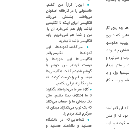
شید- و چنانچه
این را کراراً من گفتم.
فاستونی را در کارخانه اصفهان
می‌بافند، پشتش می‌زنند
انگلیسی! برای اینکه تا انگلیسی
هر چه روی کار
نباشد بازار هم نمی‌خرد آن را.
اهایی که دعوی
من و شما هم نمی‌خریم. باید
انگلیسی باشد تا بخرید.
بینیم حکومتها
می‌گفتند آخوندها، این
عشان چه بوده،
آخوندها انگلیسی‌اند.
رت و سرنیزه و
انگلیسی‌ها این حوزه‌ها را
 و ملتها بیدار
درست کردند. من خودم با
گوشم شنیدم گفت: انگلیسی‌ها
سها اول، و با
نجف و قم را درست کردند، که
شد و رساند کار
ما را نگذارند ترقی بکنیم.
کلاه سر ما می‌خواهند بگذارند
تا ما اختلاف پیدا بکنیم. مثل
یک بچه‌ای ما را حساب می‌کنند
که یک توپ می‌اندازند میدان که
ه آن قدرتمند
سرگرم کنند مردم را.
بود که از متن
شماهایی که در دانشگاه
 کردند و این
هستید و دانشمند هستید و