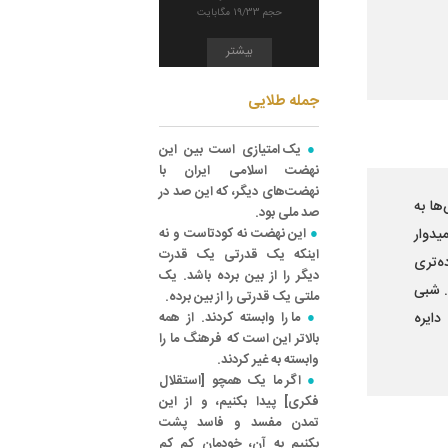
حجم 19/33 مگابایت
بیشتر
جمله طلایی
یک امتیازی است بین این
نهضت اسلامی ایران با
نهضت‌های دیگر، که این صد در
­‌ها به
صد ملی بود.
یدوار
این نهضت نه کودتاست و نه
اینکه یک قدرتی یک قدرت
­‌تری
دیگر را از بین برده باشد. یک
. شبی
ملتی یک قدرتی را از بین برده.
یره­‌
ما را وابسته کردند. از همه
بالاتر این است که فرهنگ ما را
وابسته به غیر کردند.
اگر ما یک همچو [استقلال
فکری‌] پیدا بکنیم، و از این
تمدن مفسد و فاسد پشت
بکنیم به آن، خودمان کم کم