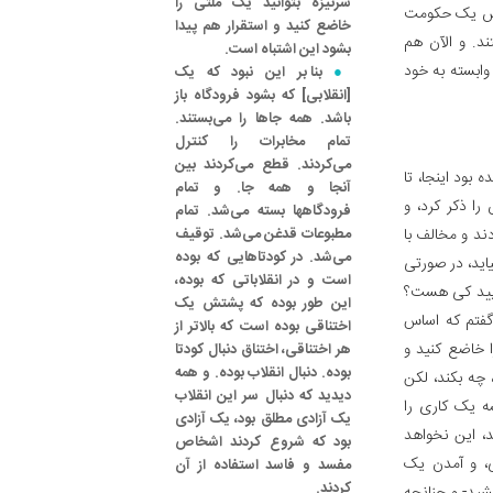
سرنیزه بتوانید یک ملتی را
ومتش یک حکومت
خاضع کنید و استقرار هم پیدا
د. و الآن هم
بشود این اشتباه است.
وابسته به خود
بنا بر این نبود که یک
[انقلابی‌] که بشود فرودگاه باز
باشد. همه جاها را می‌بستند.
تمام مخابرات را کنترل
می‌کردند. قطع می‌کردند بین
بود اینجا، تا
آنجا و همه جا. و تمام
ا ذکر کرد، و
فرودگاهها بسته می‌شد. تمام
ند و مخالف با
مطبوعات قدغن می‌شد. توقیف
می‌شد. در کودتاهایی که بوده
یاید، در صورتی
است و در انقلاباتی که بوده،
گویید کی هست؟
این طور بوده که پشتش یک
گفتم که اساس
اختناقی بوده است که بالاتر از
ا خاضع کنید و
هر اختناقی، اختناق دنبال کودتا
بوده. دنبال انقلاب بوده. و همه
 چه بکند، لکن
دیدید که دنبال سر این انقلاب
ه یک کاری را
یک آزادی مطلق بود، یک آزادی
، این نخواهد
بود که شروع کردند اشخاص
، و آمدن یک
مفسد و فاسد استفاده از آن
کردند.