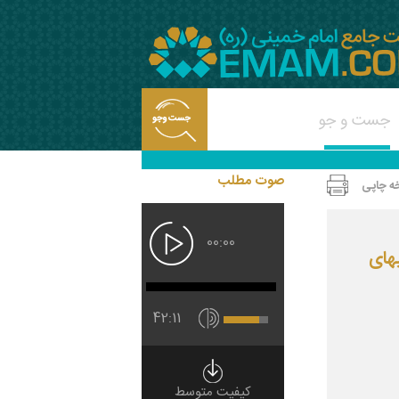
صوت مطلب
ه چاپی
00:00
های
42:11
کیفیت متوسط