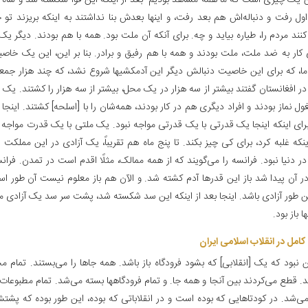
ن یک چیزی است که ما همه مشاهد بودیم- بعد از اینکه این قوا شکسته شد و شاه 
ول رفت و دنباله‌اش هم بعد رفت، و اینها بعدش بنا نداشتند به اینکه بریزند تو خ
نند مردم را، طیاره بیاید و چه. برای آنکه آن ملت بود. همه با هم بودند. دیگر یک
 کار به ضد ملت، ملت بودند و همه با هم رفیق و برادر. بنا بر این، این یک خاصی
، که برای این خاصیت دنبالش دیگر این‌ آدمکشیها شروع نشد، که چند هزار جمعی
ل نماز بودند و افراد دیگری هم در کار بودند، همه‌شان را با [اسلحه‌] کشتند. اینجا 
 برای اینکه اینجا یک قدرتی با یک قدرتی مواجه نبود. یک ملتی با یک قدرت مواجه 
ینکه غلبه کرد، برای کی چیز بکند. تا پنج ماه هم تقریباً، یک آزادی در این مملکت
در دنیا نبود. فرانسه را می‌گویند که از همه ممالک، مثلًا اقدم است در تمدن. فرانس
در آن پیدا شد باز این قدرها آدم کشته شد. و الآن هم باز معلوم نیست آن طور استق
ین طور آزادی باشد. اینجا بعد از اینکه این سد شکسته شد، پشت سر سد یک آزادی مط
 باز بود.
کامل در انقلاب اسلامی ایران‌
ین نبود که یک [انقلابی‌] که بشود فرودگاه باز باشد. همه جاها را می‌بستند. تمام مخ
د. قطع می‌کردند بین آنجا و همه جا. و تمام فرودگاهها بسته می‌شد. تمام مطبوعا
ی‌شد. در کودتاهایی که بوده است و در انقلاباتی که بوده، این طور بوده که پش