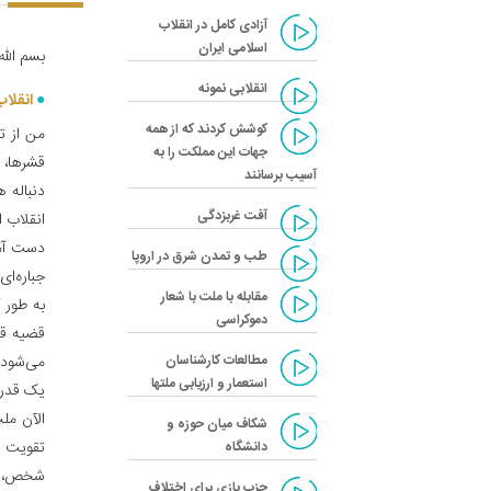
آزادی کامل در انقلاب
اسلامی ایران‌
بسم الله
انقلابی نمونه‌
انقلاب
کوشش کردند که از همه
من از ت
جهات این مملکت را به
قشرها، 
آسیب برسانند
دنباله 
آفت غربزدگی‌
انقلاب ا
دست آمد
طب و تمدن شرق در اروپا
جباره‌ای
مقابله با ملت با شعار
به طور 
دموکراسی‌
قضیه قدر
مطالعات کارشناسان
می‌شود.
استعمار و ارزیابی ملتها
یک قدرتم
الآن ملت
شکاف میان حوزه و
تقویت 
دانشگاه‌
شخص، آن
حزب بازی برای اختلاف