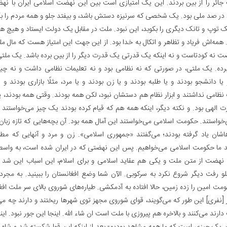
ائر را از بین بردند. این یک امتیازی است بین این نهضت اسلامی ایران با نهض
در صد ملی بود. یک شخصی که سرنیزه دستش باشد، و بیفتد جلو و همه مردم را بک
ک توپ و تانک دیگری را بکوبد، این نبود. ملت در مقابل یک دولت ایستاد و هیچ ه
همه‌اش فریاد و تظاهر و اتکال به خدا بود. از این جهت این امتیاز هست که مال
ت نه کودتاست و نه اینکه یک قدرتی یک قدرت دیگر را از بین برده باشد. یک ملت
برده. یک ملتی، در صورتی که نه نظامی بود و نه تعلیمات نظامی داشت و نه چی
یا دانشجو بودند و یا طلبه بودند و یا زن بودند و یا مرد، مثلًا بازاری بودند و 
 نظامی نداشتند و ابزار نظام هم دستشان نبود، لکن همه بودند. وقتی همه بودند،
 الهی بود. و نکته دیگر، اینکه همه هم که قیام کرده بودند یک چیز می‌خواستند
خواستند. حکومت اسلامی می‌خواستند این آمال همه بود. آن بچه‌هایی که تازه زبان ب
هاشان یاد گرفته بودند؛ می‌گفتند «جمهوری اسلامی». زن و مرد و آنهایی که مط
د ما حکومت اسلامی می‌خواهیم. پس این نهضتی که در ایران شده است، به واسطه
نهضت از متن ملت و یکی هم عقاید اسلامی و برای اسلام، این اسباب این شد
و رفت دیگر شروع نکرد به سرکوبی. الآن شما وضع افغانستان را ببینید. به مجر
ومت امین را زده زمین، حالا افتاده به آدمکشی. طیاره‌های شوروی بالای سر ملت افغ
ار [نفری‌] این طور که می‌گویند، قوای شوروی مجهز توی شهرها ریختند و دارند چه می‌کن
ارند می‌کنند و بالاخره هم پیروزی با ملت است ان شاء الله. اینجا این جور نبود. اینجا