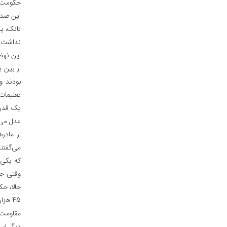
حکومت ج
این صد 
تانک، ی
نداشت. 
این نهض
از بین 
بودند و 
تعلیمات
یک قدرت
عدل می‌
از مادر
می‌گفتن
که یکی 
وقتی جل
حالا، حک
45 هز
مقاومت د