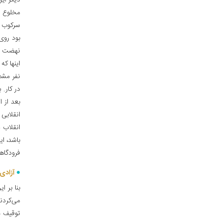
دیگر ای
مخلوع ا
سرکوب ک
بود روی
نهضت ما
نفر مشغو
در کار.
بعد از ا
انقلابی 
انقلاب 
باشد، ا
فرودگاهها
آزادی 
بنا بر ا
می‌کردن
توقیف م