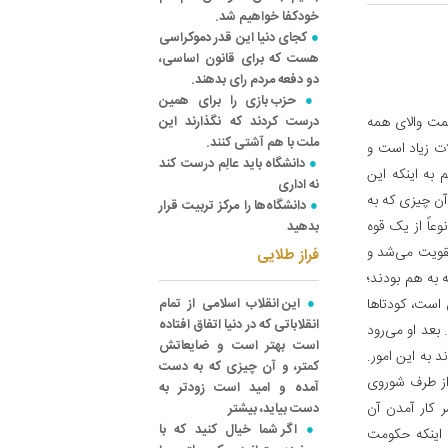
خودکفا خواهیم شد.
کجای دنیا این قدر دموکراسی
هست که برای قانون اساسی،
دو دفعه مردم رای بدهند.
حزب بازی را برای همین
همت والای همه
درست کردند که نگذارند این
ملت با هم آشتی کنند.
ات زیاد است و
دانشگاه باید عالِم درست کند
 به اینکه این
نه اداری
 آن چیزی که به
دانشگاه‌ها را مرکز تربیت قرار
عاً از یک قوه
بدهید
تقویت می‌شد و
فراز طلایی
 به هم بودند؛
ن است، کودتاها
این انقلاب اسلامی از تمام
انقلاباتی که در دنیا اتفاق افتاده
بعد او می‌رود
است بهتر است و ضایعاتش
د به این امور.
کمتر، و آن چیزی که به دست
 از طرف شوروی
آمده و امید است زودتر به
ر کار آمدن آن
دست بیاید، بیشتر
اگر شما خیال کنید که با
 اینکه حکومت