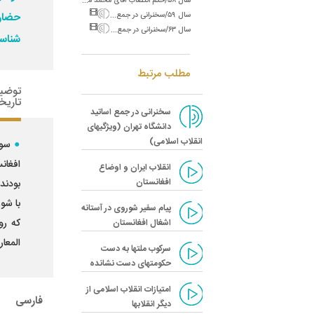
س
ال ۵۹/سخنرانی در جمع اعضای کنگره آزادی قدس (بازگشت به اسلام واقعی)
حضار:
س
ال ۶۳/سخنرانی در جمع مقامات کشوری و لشکری (موانع تشکیل حکومت اسلامی توسط ائمه)
شناسه
مطلب مرتبط
توضی
تاریخ
سخنرانى در جمع اساتيد
دانشگاه تهران (ويژگيهاى
انقلاب اسلامى)
افغانس
انقلاب ایران و اوضاع
افغانستان‌
بودند 
با شو
پیام سفیر شوروی در آستانه
که رو
اشغال افغانستان‌
المعار
سرکوب ملتها به دست
حکومتهای دست نشانده‌
امتیازات انقلاب اسلامی از
فارسی
دیگر انقلابها