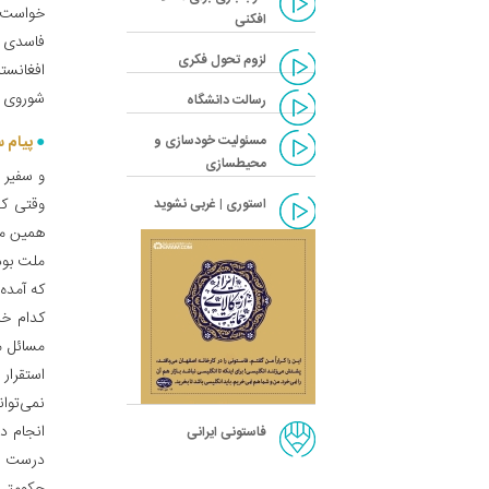
خواست ا
افکنی‌
فاسدی 
لزوم تحول فکری‌
افغانست
شوروی ن
رسالت دانشگاه‌
مسئولیت خودسازی و
پیام س
محیطسازی‌
و سفیر 
وقتی که
استوری | غربی نشوید
همین مط
ملت بودن
که آمده
کدام خا
مسائل م
استقرار
نمی‌توا
انجام د
فاستونی ایرانی
درست شد