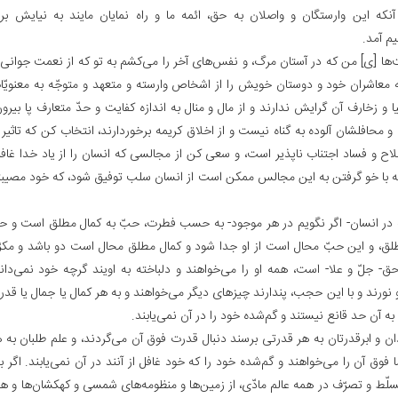
آنکه این وارستگان و واصلان به حق، ائمه ما و راه نمایان مایند به نیایش بر
م آمد.
‌ها [ی‌] من که در آستان مرگ، و نفس‌های آخر را می‌کشم به تو که از نعمت جوانی 
معاشران خود و دوستان خویش را از اشخاص وارسته و متعهد و متوجّه به معنویّات
 و زخارف آن گرایش ندارند و از مال و منال به اندازه کفایت و حدّ متعارف پا بیرو
 محافلشان آلوده به‌ گناه نیست و از اخلاق کریمه برخوردارند، انتخاب کن که تاثیر
ح و فساد اجتناب ناپذیر است، و سعی کن از مجالسی که انسان را از یاد خدا غافل
ه با خو گرفتن به این مجالس ممکن است از انسان سلب توفیق شود، که خود مصیب
 در انسان- اگر نگویم در هر موجود- به حسب فطرت، حبّ به کمال مطلق است و حب
لق، و این حبّ محال است از او جدا شود و کمال مطلق محال است دو باشد و مکرّر
ق- جلّ و علا- است، همه او را می‌خواهند و دلباخته به اویند گرچه خود نمی‌د
نورند و با این حجب، پندارند چیزهای دیگر می‌خواهند و به هر کمال یا جمال یا قدر
ه آن حد قانع نیستند و گم‌شده خود را در آن نمی‌یابند.
ن و ابرقدرتان به هر قدرتی برسند دنبال قدرت فوق آن می‌گردند، و علم طلبان به هر
 فوق آن را می‌خواهند و گم‌شده خود را که خود غافل از آنند در آن نمی‌یابند. اگر 
لّط و تصرّف در همه عالم مادّی، از زمین‌ها و منظومه‌های شمسی و کهکشان‌ها و هر 