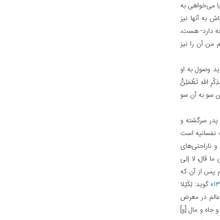
یا می‌خواهی به
ش به آنها نیز
چه دارد- هست،
من آن را نیز
د وصول به او
لهِ تَطْمَئِنُّ
ین سو به آن سو
 پدر سرگشته و
ت نفسانیه است
و ناراحتی‌های
ا قال، لا إلی‌
 پس از آن که
گوید: لِکَیْلا
عالم در معرض
 جاه و مال [و]