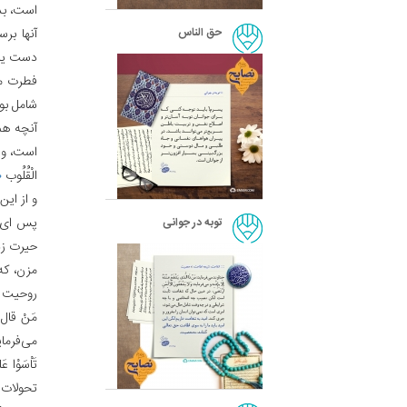
است، بده
حق الناس
آنها بر
دست یاب
فطرت مط
شامل بود
آنچه هم
است، و ذ
الْقُلُوب
۱»
و از این
پس ای ف
توبه در جوانی
حیرت زد
مزن، که
روحیت اف
مَنْ قال
می‌فرما
تَاْسَوْا ع
تحولات ا