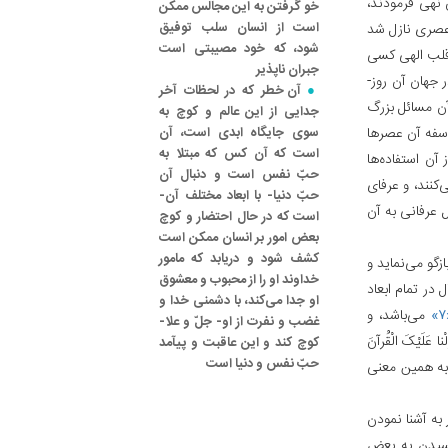
 نهی فرمودند،
خو گرفتن به این مجالس ممکن
است از انسان سلب توفیق
 عصری نازل شد
شود، که خود مصیبتی است
قلب الهی کسی
جبران ناپذیر
 جهان آن روز-
آن خطر که در لحظات آخر
ن مسائل بزرگ
جدایی از این عالم و کوچ به
اسفه آن عصرها
سوی جایگاه ابدی است، آن
است که آن کس که مبتلا به
آن استفاده‌ها
حبّ نفس است و دنبال آن
کنند، و عرفای
حبّ دنیا- با ابعاد مختلف آن-
ل عرفانی به آن
است که در حال احتضار و کوچ
بعض امور بر انسان ممکن است
کشف شود و دریابد که مامور
زگو می‌نماید و
خداوند او را از محبوب و معشوق
 در تمام ابعاد
او جدا می‌کند، با دشمنی خدا و
می‌باشد، و
غضب و نفرت از او- جلّ و علا-
َیْکَ الْقُرآنَ
کوچ کند و این عاقبت و پیآمد
حبّ نفس و دنیا است
به همین معنی
ر به آشنا نمودن
 رسیدن به بعض