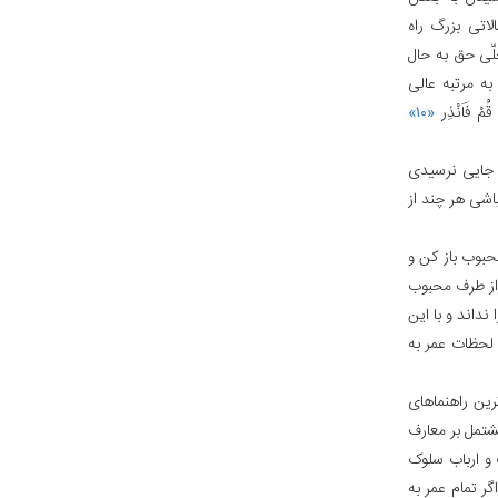
اتی بزرگ راه
جلّی حق به حال
به مرتبه عالی
 فَاَنْذِر
«۱۰»
ه جایی نرسیدی
اشی هر چند از
حبوب باز کن و
از طرف محبوب
داند و با این
 لحظات عمر به
رین راهنماهای
شتمل بر معارف
 و ارباب سلوک
گر تمام عمر به