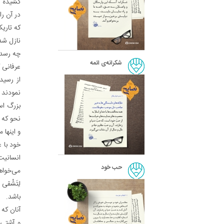
کشیده ش
در آن ر
که تاری
نازل شد
چه رسد 
شکرانه‌ی ائمه
عرفانی 
از رسید
نمودند ب
بزرگ اسل
نحو که 
و اینها 
خود با ع
انسانیت و
حب خود
می‌خواهد
لِتَشْقی‌
باشد.
آنان که 
و آشتی 