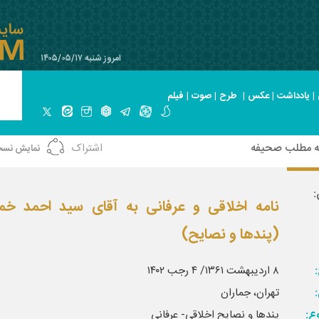
امروز شنبه ۱۴۰۵/۰۵/۱۷
|
یادداشت
|
عکس
|
طرح
|
صوت
|
فیلم
ه مطلب صحیفه
اشتراک
نمایش نسخ
:
نامه اخلاقی و عرفانی به آقای سید احمد خم
(پندها و نصایح)
:
۸ اردیبهشت ۱۳۶۱/ ۴ رجب ۱۴۰۲
تهران، جماران
ع:
پندها و نصایح اخلاقی- عرفانی