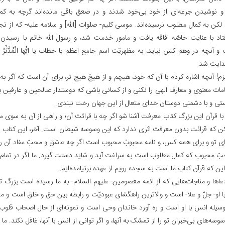
و نوشیدن جرعه‌ای از خود بی‌خود شدند و در صعق باقی مانده‌اند گرچه به کمال
د لکن به کمال مطلوب نرسیده‌اند. موسی کلیم- صلوات [اللّه‌] و سلامه علیه- که از ت
اد با عنایت خاصّه افاقه یافت و مامور خدمت شد، و رسول اللّه خاتم با رسیدن 
و آنچه در وهم کس نیاید، به مظهریّت اسم جامع اعظم با خطاب یا ایُّها الْمُدَّثِّرُ. قُمْ‌
دایت شد.
زم! آنچه اشاره کردم با آن که خود، هیچم و از هیچْ هیچ تر، برای آن است که اگر ب
قامات معنوی و معارف الهی را نکنی و از کسانی باشی که دوستدار صالحین و عارفین ب
ستی و با دشمنی دوستان خدای متعال از این جهان رخت نبندی.
با قرآن این بزرگ کتاب معرفت آشنا شو اگر چه با قرائت آن؛ و راهی از آن به سوی م
کن که قرائت بدون معرفت اثری ندارد که این وسوسه شیطان است. آخر، این کتاب 
ی تو و برای همه کس، و نامه محبوبْ محبوب است اگر چه عاشق و محبّ مفاد آن را ن
حبّ محبوب که کمال مطلوب است به سراغت آید و شاید دستت گیرد. ما اگر در تمام
ین که قرآن کتاب ما است به سجده رویم از عهده برنیامده‌ایم.
عاها و مناجات‌هایی که از ائمه معصومین- علیهم السلام- به ما رسیده است بزرگ ت
با او- جلّ و علا- است و والاترین راهگشای عبودیّت و رابطه بین حق و خلق است و م
وسیله انس با او است و ره آورد خاندان وحی است و نمونه‌ای از حال اصحاب قلوب
سه‌های بی‌خبران تو را از تمسّک به آنها، و اگر توانی از انس با آنها، غافل نکند. ما ا