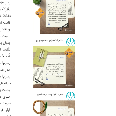
پسر عزیزم
لِغَیْرِکَ 
بَعُدْتَ حَ
غایب نبو
او ظاهر
نموده، 
مناجات‌های معصومین
ابتهال بخ
نَظَرِها ال
قُدْسِکَ، ا
پسرم! م
اندر خم 
پسرم! س
حیله‌ها
اوست به
حب دنیا و حب نفس
انبیای 
جاوید ان
قرآن ای