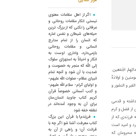
فراز طلایی
اگر از اهل مقامات معنوی
نیستی انکار مقامات روحانی و
عرفانی را نکنی که از بزرگ ترین
حیله‌های شیطان و نفس اماره
که انسان را از تمام مدارج
انسانی و مقامات روحانی
بازمی‌دارد، واداری اوست به
انکار و احیاناً به استهزای سلوک
إلی اللَّه که منجر به خصومت و
ْدائِهِمْ اجْمَعین.
ضدیت با آن شود و آنچه تمام
لْمُومنینَ وَ اولادَهُ
انبیای عظام- صلوات الله علیهم-
و اولیای کرام- سلام الله علیهم-
 القبر و النشور و
و کتب آسمانی خصوصاً قرآن
کریم کتاب جاوید انسان‌ساز،
داشته و قدمی
برای آن به وجود آمده‌اند در
 از فضل و کرم
نطفه خفه شود
 فرزندی که از
فرزندم! با قرآن این بزرگ
کتاب معرفت آشنا شو اگر چه با
د و امید است
قرائت آن؛ و راهی از آن به
ه محرومان که