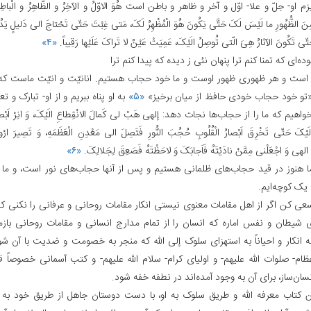
 او- جلّ و علا- اوّل و آخر و ظاهر و باطن است هُوَ الاوّلُ و الآخِرُ و الظّاهِرُ و الْبا
مِنَ الظُّهُورِ ما لَیْسَ لَکَ حَتَّی یَکُونَ هُوَ الْمُظْهِرُ لَکَ، مَتی‌ غِبْتَ حَتّی‌ تَحْتاجَ الی‌ دَلیلٍ یَدُ
تّی‌ تَکُونَ الآثارُ هِیَ الّتی تُوصِلُ الَیْکَ، عَمِیَتْ عَیْنٌ لا تَراکَ عَلَیْها رَقِیباً.
«۴»
ده‌ای که تمنا کنم ترا پنهان نئی ز دیده که پیدا کنم ترا
 است و هر ظهوری ظهور اوست و ما خود حجاب هستیم. انانیّت و انیّت‌ ماست که
«تو خود حجاب خودی حافظ از میان برخیز»
«۵»
به او پناه ببریم و از او- تبارک و تع
واهیم که ما را از حجاب‌ها نجات دهد: إلهی هَبْ لی‌ کَمالَ الانْقِطاعِ الَیْکَ، وَ انِرْ اَبْصارَ ق
َیْکَ حَتّی‌ تَخْرِقَ اَبْصارُ الْقُلُوبِ حُجُبَ النُّورِ فَتَصِلَ الی‌ مَعْدِنِ الْعَظَمَهِ، وَ تَصِیرَ ارْواحُنا
لهی‌ وَ اجْعَلْنی‌ مِمَّنْ نادَیْتَهُ فَاَجابَکَ وَ لاحَظْتَهُ فَصَعِقَ لِجَلالِکَ.
«۶»
ا هنوز در قید حجاب‌های ظلمانی هستیم و پس از آنها حجاب‌های نور است، و ما 
یک کوچه‌ایم.
عی کن اگر از اهل مقامات معنوی نیستی انکار مقامات روحانی و عرفانی را نکنی که
ی شیطان و نفس اماره که انسان را از تمام مدارج انسانی و مقامات روحانی بازمی
 انکار و احیاناً به استهزای سلوک إلی الله که منجر به خصومت و ضدیت با آن شو
عظام- صلوات الله علیهم- و اولیای کرام- سلام الله علیهم- و کتب آسمانی خصوصاً ق
سان‌ساز، برای آن به وجود آمده‌اند در نطفه خفه شود.
ن کتاب معرفه الله و طریق سلوک به او، با دست دوستان جاهل از طریق خود به ا