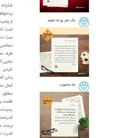
شکرانه 
برنخواهی
یک عمر رو به جهنم
از وصیت
است که 
حبّ دنیا
مجالس و
طرف صلا
نمایی ک
ناپذیر.
بدان که
یاد محبوب
کمال مط
مطلق، ح
ظلمت و 
رسیدند ب
قدرتمندا
برسند ما
قدرت تس