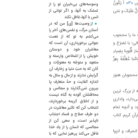
طِن
«۳»
اَ یَکُونُ
وسوسه‌های بی‌خبران تو را از
لُّ عَلَیْکَ و مَتی‌
تمسّک به آنها، و اگر توانی از
انس با آنها، غافل نکند
از وصیت‌ها [ی‌] من که در
آستان مرگ، و نفس‌های آخر را
 ما را محجوب
می‌کشم به تو که از نعمت
الی- با تضرّع و
جوانی برخورداری، آن است که
معاشران خود و دوستان
ُلُوبِنا بِضِیاءِ
خویش را از اشخاص وارسته و
 مُعَلَّقَهً بِعِزِّ
متعهد و متوجّه به معنویّات و
آنان که به حبّ دنیا و زخارف آن
محجوبان هنوز
گرایش ندارند و از مال و منال به
اندازه کفایت و حدّ متعارف پا
بیرون نمی‌گذارند و مجالس و
 از بزرگ ترین
محافلشان آلوده به‌ گناه نیست
‌دارد، واداری
و از اخلاق کریمه برخوردارند،
د و آنچه تمام
انتخاب کن که تاثیر معاشرت در
دو طرف صلاح و فساد اجتناب
رآن کریم کتاب
ناپذیر است، و سعی کن از
مجالسی که انسان را از یاد خدا
نحراف و انزوا
غافل می‌کند پرهیز نمایی که با