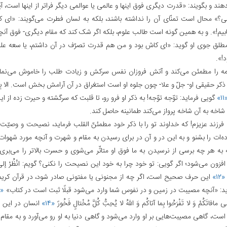
ند و بگویند: «قدرت دیگری فوق اینها و عالمی یا عوالمی دیگر فراتر از اینها است، آ
سی؟» محال است تمنّای آن را نداشته باشند، بلکه به لسان فطرت می‌گویند: «ای کا
یم!». و به همین گونه است طالب علوم، بلکه اگر شک کند که مقام دیگری- فوق آن
لق جوی او گوید: «ای کاش بود و من هم قدرت تصرّف در آن داشتم، یا سعه علم 
!».
ه را مطمئن می‌کند و آتش فروزان نفس سرکش و زیادت طلب را خاموش می‌نمای
کر حقیقی او- جلّ و علا- چون جلوه او است استغراق در آن آرامش بخش است. الا بِذِکْرِ ال
«۱
گویی فرماید: توّجه توّجه! به ذکر او فرو رو، تا قلبت که سرگشته و حیرت زده از ا
 شاخه به آن شاخه پرواز می‌کند طمانینه حاصل کند.
رزند عزیزم! که خداوند تو را با ذکر خود مطمئنّ القلب فرماید، نصیحت و وصیّت
ه‌ات را بشنو و به این در و آن در برای رسیدن به مقام و شهرت و آنچه مورد شهوا
 به هر چه برسی از نرسیدن به ما فوق او متاثّر می‌شوی و حسرت بالاتر را می‌بری 
زون می‌شود؛ اگر گویی: تو خود چرا به خود این نصیحت را نکنی؟ گویم: انْظُرْ إلی‌ م
«۱۲»
این حرف صحیح است، اگر چه از مجنونی یا مفتونی صادر شود، در قرآن کریم
ید: «آنچه مصیبت در زمین و در نفوس شما وارد می‌شود قبلًا ثبت است در کتاب»
«۱۳»
َلی‌ مافاتَکُمْ وَ لا تَفْرَحُوا بِما آتاکُم وَ اللهُ لا یُحِبُّ کُلَّ مُخْتالٍ فَخُورً
«۱۴»
انسان در این 
ست، گاهی مصیبت‌هایی بر او وارد می‌شود و گاهی دنیا به او رو می‌آورد و به مقام و