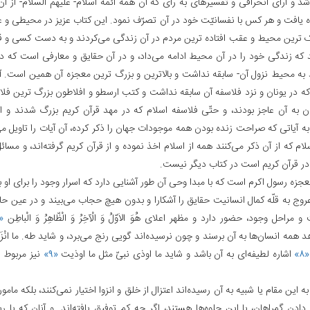
د و آرای انحرافی و تفسیرهای به رای که آن همه ائمه اسلام- علیهم السلام- از آن
اه یافت و هر کس با نفسانیّت خود در آن تصرّف نمود. این کتاب عزیز در محیطی و
ک ترین محیط و عقب افتاده ترین مردم در آن زندگی می‌کردند و به دست کسی و 
 که زندگی خود را در آن محیط ادامه می‌داد، و در آن حقایق و معارفی است که در
به محیط نزول آن- سابقه نداشت و بالاترین و بزرگ ترین معجزه آن همین است. آ
که در یونان و نزد فلاسفه آن سابقه نداشت و کتب ارسطو و افلاطون بزرگ ترین فل
ن به آن عاجز بودند، و حتّی فلاسفه اسلام که در مهد قرآن کریم بزرگ شدند و از 
ه آیاتی که صراحت زنده بودن همه موجودات جهان را ذکر کرده، آن آیات را تاویل می‌
ام که از آن ذکر می‌کنند همه از اسلام اخذ نموده و از قرآن کریم گرفته‌اند، و مسائ
در قرآن کریم است در کتاب دیگر نیست.
معجزه رسول اکرم است که با مبدا وحی آن طور آشنایی دارد که اسرار وجود را برای او با
روج به قلّه کمال انسانیت حقایق را آشکارا و بدون هیچ حجاب می‌بیند و در عین حال
 مراحل وجود، حضور دارد و مظهر اعلای هُوَ الاَوّلُ وَ الْآخِرُ وَ الْظّاهِرُ وَ الْباطِن
«۷»
 همه انسان‌ها به آن برسند و چون نرسیده‌اند گویی رنج می‌برد، و شاید طه‌. ما انْزَلْنا عَل
«۸»
اشاره لطیفه‌ای به آن باشد و شاید ما اوذی نبیّ مثل ما اوذیت
«۹»
نیز مربوط 
به این مقام یا شبیه به آن رسیده‌اند اعتزال از خلق و انزوا اختیار نمی‌کنند، بلکه مامو
دادن گمراهان، با این جلوه‌ها هستند، اگر چه کم توفیق یافته‌اند. و آنان که با