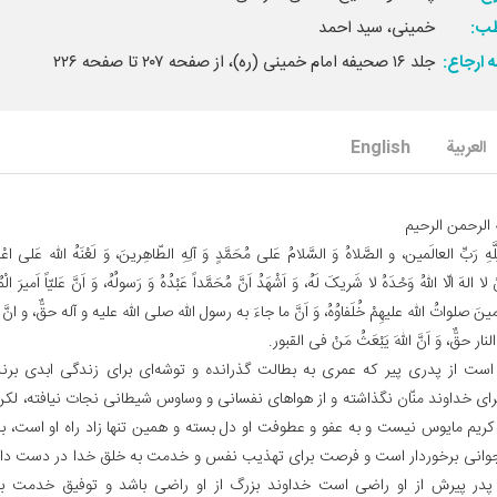
ب:
خمینی، سید احمد
 ارجاع:
جلد ۱۶ صحیفه امام خمینی (ره)، از صفحه ۲۰۷ تا صفحه ۲۲۶
العربیة
English
 الرحمن الرحیم‌
َّهِ رَبِّ العالَمین، و الصَّلاهُ وَ السَّلامُ عَلی‌ مُحَمَّدٍ وَ آلِهِ الطّاهِرینَ، وَ لَعْنَهُ الله عَلی‌ اع
 لا الهَ الّا اللهُ وَحْدَهُ لا شَریکَ لَهُ، وَ اَشْهَدُ اَنَّ مُحَمَّداً عَبْدُهُ وَ رَسولُهُ، وَ اَنَّ عَلیّاً اَمیرَ ا
ینَ صلواتُ الله علیهِمْ خُلَفاوُهُ، وَ اَنَّ ما جاءَ به رسول الله صلی الله علیه و آله حقٌّ، و انَّ
لنار حقٌّ، وَ اَنَّ اللهَ یَبْعَثُ مَنْ فی القبور.
 است از پدری پیر که عمری به بطالت گذرانده و توشه‌ای برای زندگی ابدی برن
ای خداوند منّان نگذاشته و از هواهای نفسانی و وساوس شیطانی نجات نیافته، لکن
کریم مایوس نیست و به عفو و عطوفت او دل بسته و همین تنها زاد راه او است، به
انی برخوردار است و فرصت برای تهذیب نفس و خدمت به خلق خدا در دست دار
پدر پیرش از او راضی است خداوند بزرگ از او راضی باشد و توفیق خدمت ب