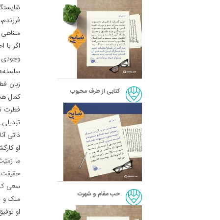
شایستگا
فرزندم، 
متناهی 
اگر با ا
وجودی ک
سلسله‌ه
زبان فط
کتابی از طرف محبوب
کمال هستی
فطرت تو
تبدیلی. 
ذاتی آن
او کارگ
ما رَمَیْتَ
حقیقت ر
سعی کن 
حب مقام و شهرت
ملک و م
او توفی