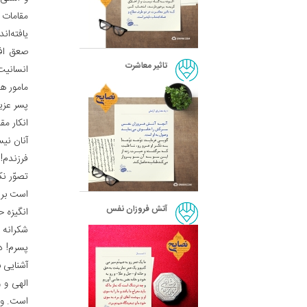
مقامات 
یافته‌ان
صعق افت
تاثیر معاشرت
انسانیت 
مامور ه
پسر عزی
انکار م
آنان نی
فرزندم! 
تصوّر ن
است برا
آتش فروزان نفس
انگیزه 
شکرانه ا
پسرم! د
آشنایی 
الهی و 
است. وسو