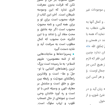
سوی محبوب باز کن و تصوّر
نکن که قرائت بدون معرفت
ای موجودات غیر
اثری ندارد که این وسوسه
شیطان است. آخر، این کتاب از
طرف محبوب است برای تو و
 کمال آنها به
برای همه کس، و نامه محبوبْ
عقلی خطاب به
محبوب است اگر چه عاشق و
ماید؟» همه با
محبّ مفاد آن را نداند و با این
انگیزه حبّ محبوب که کمال
اشد در هستی و
مطلوب است به سراغت آید و
لِخَلقِ الله
«۱»
شاید دستت گیرد
ان ندارد چنین
پسرم! دعاها و مناجات‌هایی
ین فقر که لازم
که از ائمه معصومین- علیهم
السلام- به ما رسیده است بزرگ
 از هیچ کس جز
ترین راهنماهای آشنایی با او-
جمال اوست. وَ
جلّ و علا- است و والاترین
 و هر کس این
راهگشای عبودیّت و رابطه بین
حق و خلق است و مشتمل بر
معارف الهی و وسیله انس با او
زبان آید و در
است و ره آورد خاندان وحی
نیّ شوی، و از
است و نمونه‌ای از حال اصحاب
خول.
قلوب و ارباب سلوک است.