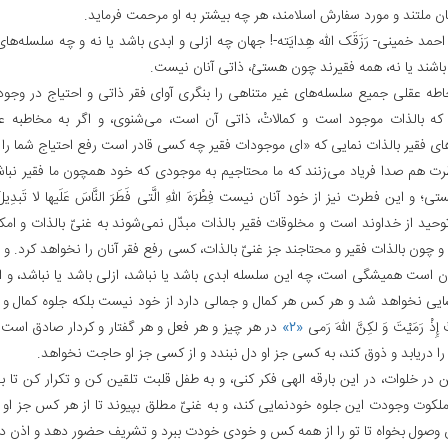
ن ملتند و مورد سفارش اسلامند، هر چه بیشتر به او مرحمت فرماید.
احمد خمینی- رَزَقَک الله هِدایَته-! جهان چه ازلی و ابدی باشد یا نه و چه سلسله‌ه
باشند یا نه، همه فقیرند چون هستیْ، ذاتی آنان نیست.
حاطه عقلی جمیع سلسله‌های غیر متناهی را بنگری آوای فقر ذاتی و احتیاج در وجود و
ه بالذات موجود است و کمالاتْ، ذاتی آن است، می‌شنوی، و اگر به مخاطبه 
ای فقیر بالذات نمایی که «ای موجودات فقیر چه کسی قادر است رفع احتیاج شما را ن
رت‌ هم صدا فریاد می‌زنند که ما محتاجیم به موجودی که خود همچون ما فقیر نب
؛ و این فطرت نیز از خود آنان نیست فِطْرَهَ اللهِ الَّتی فَطَرَ النَّاسَ عَلَیها لا تَبدِیلَ 
حید از خداوند است و مخلوقات فقیر بالذات مبدّل نمی‌شوند به غنیّ بالذات و امک
و چون بالذات فقیر و محتاجند جز غنیّ بالذات، کسی رفع فقر آنان را نخواهد کرد. و ا
ان است همیشگی است، چه این سلسله ابدی باشد یا نباشد، ازلی باشد یا نباشد، و
شایی نخواهد شد و هر کس هر کمال و جمالی دارد از خود نیست بلکه جلوه کمال و 
 إِذْ رَمَیْتَ وَ لکِنَّ اللهَ رَمی‌
«۲»
در هر چیز و هر فعل و هر گفتار و کردار صادق است
ا دریابد و ذوق کند، به کسی جز او دل نبندد و از کسی جز او حاجت نخواهد.
در خلوات، در این بارقه الهی فکر کنی، و به طفل قلبت تلقین کن و تکرار کن تا به 
لکوت وجودت این جلوه خودنمایی کند، و به غنیّ مطلق بپیوند تا از هر کس جز او غ
ق وصول بخواه تا تو را از همه کس و خودی خودت ببرد و تشریف حضور دهد و اذن د